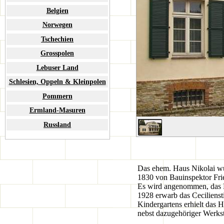
Belgien
Norwegen
Tschechien
Grosspolen
Lebuser Land
Schlesien, Oppeln & Kleinpolen
Pommern
Ermland-Masuren
Russland
Das ehem. Haus Nikolai wu
1830 von Bauinspektor Frie
Es wird angenommen, das Ha
1928 erwarb das Ceciliensti
Kindergartens erhielt das
nebst dazugehöriger Werkst